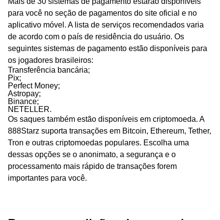
Mais de 30 sistemas de pagamento estarão disponíveis
para você no seção de pagamentos do site oficial e no
aplicativo móvel. A lista de serviços recomendados varia
de acordo com o país de residência do usuário. Os
seguintes sistemas de pagamento estão disponíveis para
os jogadores brasileiros:
Transferência bancária;
Pix;
Perfect Money;
Astropay;
Binance;
NETELLER.
Os saques também estão disponíveis em criptomoeda. A
888Starz suporta transações em Bitcoin, Ethereum, Tether,
Tron e outras criptomoedas populares. Escolha uma
dessas opções se o anonimato, a segurança e o
processamento mais rápido de transações forem
importantes para você.