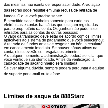
das mesmas não isenta de responsabilidade. A violação
das regras pode resultar em uma recusa de retirada de
fundos. O que você precisa saber:
É permitido sacar dinheiro somente para carteiras
eletrônicas e contas bancárias que estejam registradas
para o proprietário da conta. Os ganhos não podem ser
retirados para as contas de outras pessoas;
O valor da transação deve estar de acordo com os limites
aplicáveis ao sistema de pagamento que você selecionou;
A retirada de fundos antes de resgatar um bônus resultará
em cancelamento imediato. Se houver bônus ativos na
conta, eles deverão ser resgatados primeiro;
A qualquer momento, a administração poderá solicitar que
você verifique sua identidade. Antes da verificação, a
capacidade de sacar dinheiro será limitada.
Se tiver alguma dúvida, sempre poderá perguntar à equipe
de suporte por e-mail ou telefone.
Limites de saque da 888Starz