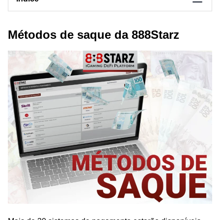
Métodos de saque da 888Starz