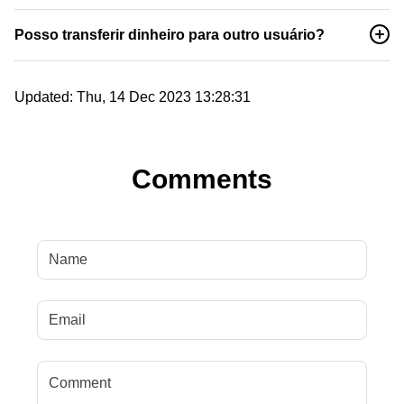
Posso transferir dinheiro para outro usuário?
Updated:
Thu, 14 Dec 2023 13:28:31
Comments