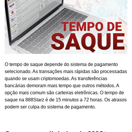
O tempo de saque depende do sistema de pagamento
selecionado. As transações mais rápidas são processadas
quando se usam criptomoedas. As transferências
bancárias demoram mais tempo que outros métodos. A
opção mais comum são carteiras eletrônicas. O tempo de
saque na 888Starz é de 15 minutos a 72 horas. Os atrasos
podem ser culpa do sistema de pagamento.