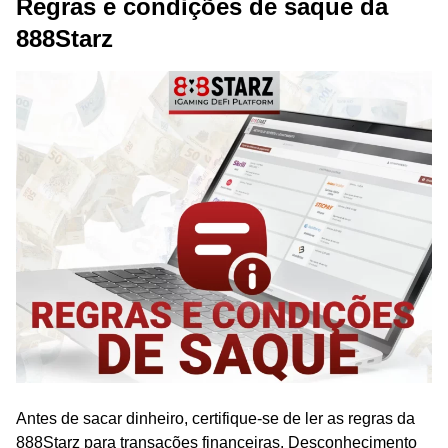
Regras e condições de saque da
888Starz
Antes de sacar dinheiro, certifique-se de ler as regras da
888Starz para transações financeiras. Desconhecimento